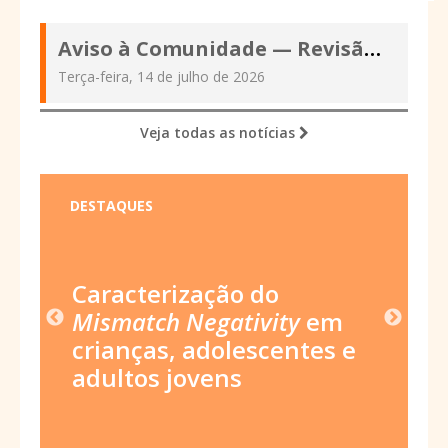
Aviso à Comunidade — Revisão das Políticas Editoriais e atualização
Terça-feira, 14 de julho de 2026
Veja todas as notícias
DESTAQUES
s da
Caracterização do
Forma
Mismatch Negativity
em
fonoa
o: um
crianças, adolescentes e
aleit
adultos jovens
estud