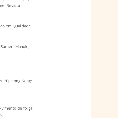
rne. Revista
gação em Qualidade
Barueri: Manole;
ernet]. Hong Kong:
lvimento de força.
6.