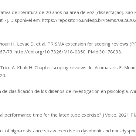
grativa de literatura de 20 anos na área de voz [dissertação]. São
t 7]. Disponível em:
https://repositorio.unifesp.br/items/0a2a3
lquhoun H, Levac D, et al. PRISMA extension for scoping reviews (P
467-73.
http://doi.org/10.7326/M18-0850
. PMid:30178033.
ico A, Khalil H. Chapter scoping reviews. In: Aromataris E, Munn Z
020.
e clasificación de los diseños de investigación en psicología. A
eal performance time for the latex tube exercise? J Voice. 2021 
t of high-resistance straw exercise in dysphonic and non-dysp