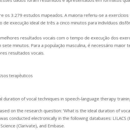
s. Esses dados foram resumidos e apresentados em formatos quan
re os 3.279 estudos mapeados. A maioria referiu-se a exercícios 
de execução ideal de três a cinco minutos para indivíduos disfô
melhores resultados vocais com o tempo de execução dos exercí
om sete minutos. Para a população masculina, é necessário maior
ores resultados vocais.
 Usos terapêuticos
l duration of vocal techniques in speech-language therapy trainin
ased on the research question: ‘What is the ideal duration of voca
was conducted electronically in the following databases: LILACS
Science (Clarivate), and Embase.