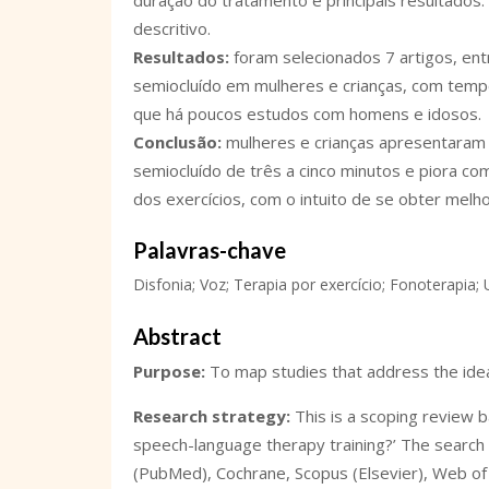
duração do tratamento e principais resultado
descritivo.
Resultados
:
foram selecionados 7 artigos, ent
semiocluído em mulheres e crianças, com tempo 
que há poucos estudos com homens e idosos.
Conclusão
:
mulheres e crianças apresentaram 
semiocluído de três a cinco minutos e piora c
dos exercícios, com o intuito de se obter melh
Palavras-chave
Disfonia; Voz; Terapia por exercício; Fonoterapia;
Abstract
Purpose:
To map studies that address the idea
Research strategy:
This is a scoping review b
speech-language therapy training?’ The search 
(PubMed), Cochrane, Scopus (Elsevier), Web of 