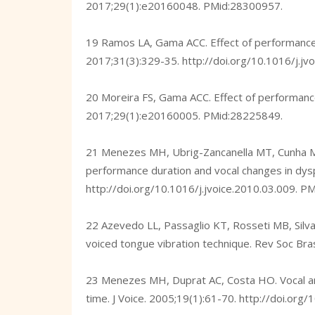
2017;29(1):e20160048. PMid:28300957.
19 Ramos LA, Gama ACC. Effect of performance ti
2017;31(3):329-35.
http://doi.org/10.1016/j.jv
20 Moreira FS, Gama ACC. Effect of performance
2017;29(1):e20160005. PMid:28225849.
21 Menezes MH, Ubrig-Zancanella MT, Cunha MG
performance duration and vocal changes in dys
http://doi.org/10.1016/j.jvoice.2010.03.009
. P
22 Azevedo LL, Passaglio KT, Rosseti MB, Silva
voiced tongue vibration technique. Rev Soc Br
23 Menezes MH, Duprat AC, Costa HO. Vocal and
time. J Voice. 2005;19(1):61-70.
http://doi.org/