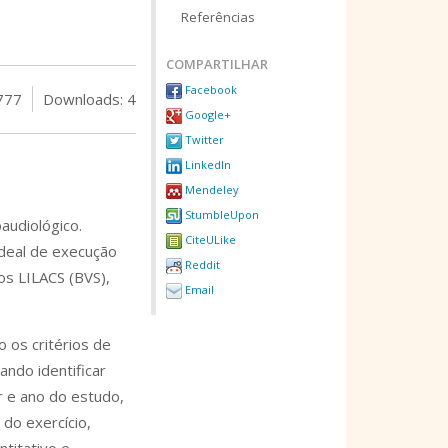
Referências
COMPARTILHAR
Facebook
777
Downloads: 4
Google+
Twitter
LinkedIn
Mendeley
StumbleUpon
audiológico.
CiteULike
deal de execução
Reddit
os LILACS (BVS),
Email
 os critérios de
ando identificar
r e ano do estudo,
 do exercício,