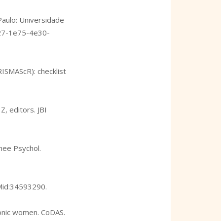
 Paulo: Universidade
027-1e75-4e30-
RISMAScR): checklist
, editors. JBI
nnee Psychol.
PMid:34593290.
honic women. CoDAS.