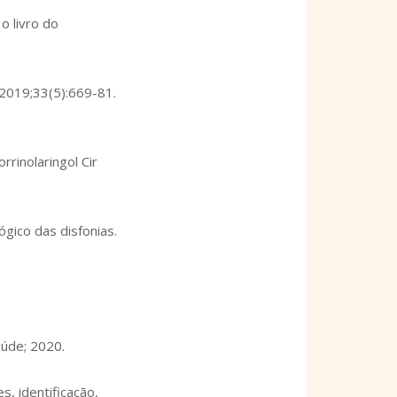
o livro do
. 2019;33(5):669-81.
rinolaringol Cir
gico das disfonias.
aúde; 2020.
s, identificação,