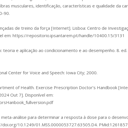
fibras musculares, identificação, características e qualidade da ca
0-90.
avançadas de treino da força [Internet]. Lisboa: Centro de Investi
vel em:
https://repositorio.ipsantarem.pt/handle/10400.15/3131
o: teoria e aplicação ao condicionamento e ao desempenho. 8. ed. 
ional Center for Voice and Speech: Iowa City; 2000.
artment of Health. Exercise Prescription Doctor’s Handbook [Int
2024 Out 7]. Disponível em:
orsHanbook_fullversion.pdf
a meta-análise para determinar a resposta à dose para o desenvo
://doi.org/10.1249/01.MSS.0000053727.63505.D4
. PMid:1261857