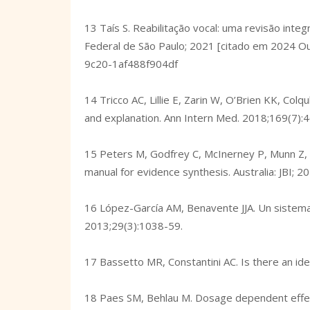
13 Taís S. Reabilitação vocal: uma revisão inte
Federal de São Paulo; 2021 [citado em 2024 Ou
9c20-1af488f904df
14 Tricco AC, Lillie E, Zarin W, O’Brien KK, Co
and explanation. Ann Intern Med. 2018;169(7):
15 Peters M, Godfrey C, McInerney P, Munn Z, Tr
manual for evidence synthesis. Australia: JBI; 2
16 López-García AM, Benavente JJA. Un sistema d
2013;29(3):1038-59.
17 Bassetto MR, Constantini AC. Is there an id
18 Paes SM, Behlau M. Dosage dependent effec