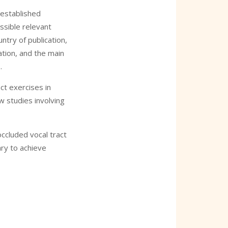
e established
ossible relevant
ntry of publication,
ation, and the main
.
ct exercises in
w studies involving
ccluded vocal tract
ary to achieve