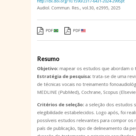
http://dx.doi.org/10.1590/2317-6431-2024-2995pt
Audiol. Commun. Res.,
vol.30,
e2995, 2025
PDF
PDF
Resumo
Objetivo
:
mapear os estudos que abordam o te
Estratégia de pesquisa
:
trata-se de uma revi
de técnicas vocais no treinamento fonoaudiológ
MEDLINE (PubMed), Cochrane, Scopus (Elsevier)
Critérios de seleção:
a seleção dos estudos se
elegibilidade estabelecidos. Logo após, foi rea
possíveis estudos relevantes para compor os r
país de publicação, tipo de delineamento da pes