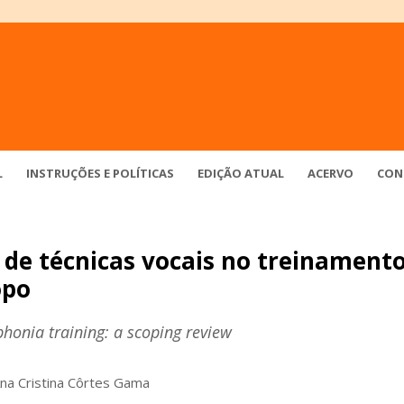
L
INSTRUÇÕES E POLÍTICAS
EDIÇÃO ATUAL
ACERVO
CON
 de técnicas vocais no treinament
opo
phonia training: a scoping review
na Cristina Côrtes Gama