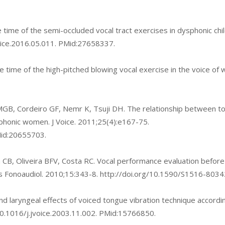
me of the semi-occluded vocal tract exercises in dysphonic child
oice.2016.05.011
. PMid:27658337.
 time of the high-pitched blowing vocal exercise in the voice o
B, Cordeiro GF, Nemr K, Tsuji DH. The relationship between ton
phonic women. J Voice. 2011;25(4):e167-75.
Mid:20655703.
 CB, Oliveira BFV, Costa RC. Vocal performance evaluation before
as Fonoaudiol. 2010;15:343-8.
http://doi.org/10.1590/S1516-80
 laryngeal effects of voiced tongue vibration technique accord
10.1016/j.jvoice.2003.11.002
. PMid:15766850.