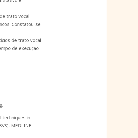
titativo e
de trato vocal
nicos. Constatou-se
cios de trato vocal
 tempo de execução
g.
l techniques in
 (BVS), MEDLINE