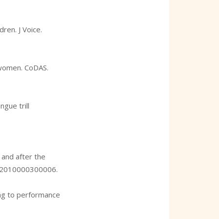
ren. J Voice.
f women. CoDAS.
gue trill
 and after the
342010000300006
.
ing to performance