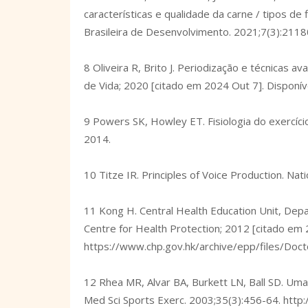
características e qualidade da carne / tipos de 
Brasileira de Desenvolvimento. 2021;7(3):2118
8 Oliveira R, Brito J. Periodização e técnicas 
de Vida; 2020 [citado em 2024 Out 7]. Disponí
9 Powers SK, Howley ET. Fisiologia do exercíci
2014.
10 Titze IR. Principles of Voice Production. Nat
11 Kong H. Central Health Education Unit, Dep
Centre for Health Protection; 2012 [citado em 
https://www.chp.gov.hk/archive/epp/files/Doct
12 Rhea MR, Alvar BA, Burkett LN, Ball SD. Um
Med Sci Sports Exerc. 2003;35(3):456-64.
http