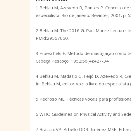
1 Behlau M, Azevedo R, Pontes P. Conceito de voz
especialista. Rio de Janeiro: Revinter; 2001. p. 
2 Behlau M. The 2016 G. Paul Moore Lecture: less
PMid:29567050.
3 Froeschels E. Método de mastigação como tera
Cabeça Pescoço. 1952;56(4):427-34.
4 Behlau M, Madazio G, Feijó D, Azevedo R, Gie
In: Behlau M, editor Voz: o livro do especialista 
5 Pedroso ML. Técnicas vocais para profissiona
6 WHO Guidelines on Physical Activity and Sede
7 Braccini VP, Arbello DDR, Jiménez MSE, Erhard