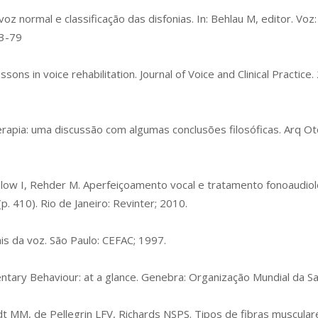
 normal e classificação das disfonias. In: Behlau M, editor. Voz: 
53-79
ons in voice rehabilitation. Journal of Voice and Clinical Practice
pia: uma discussão com algumas conclusões filosóficas. Arq Otor
low I, Rehder M. Aperfeiçoamento vocal e tratamento fonoaudioló
(p. 410). Rio de Janeiro: Revinter; 2010.
is da voz. São Paulo: CEFAC; 1997.
ntary Behaviour: at a glance. Genebra: Organização Mundial da S
t MM, de Pellegrin LFV, Richards NSPS. Tipos de fibras musculare